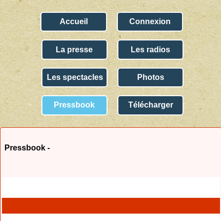
Accueil
Connexion
La presse
Les radios
Les spectacles
Photos
Pressbook
Télécharger
Pressbook -