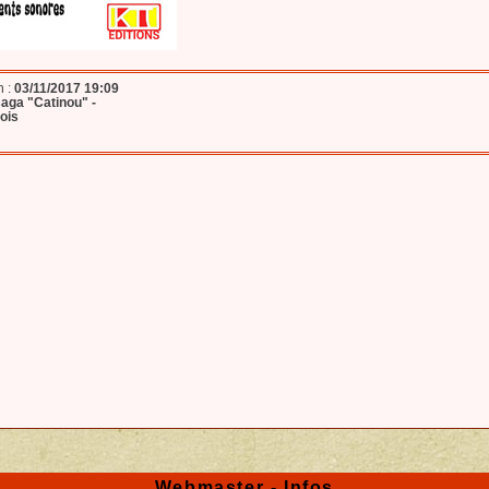
n :
03/11/2017 19:09
saga "Catinou" -
ois
Webmaster - Infos