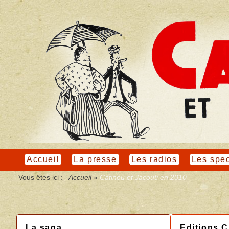
Accueil
La presse
Les radios
Les spec
Vous êtes ici :
Accueil
»
Catinou et Jacouti en 2010
La saga
Editions 