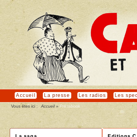
Accueil
La presse
Les radios
Les spec
Vous êtes ici :
Accueil
»
Pressbook
La saga
Editions 